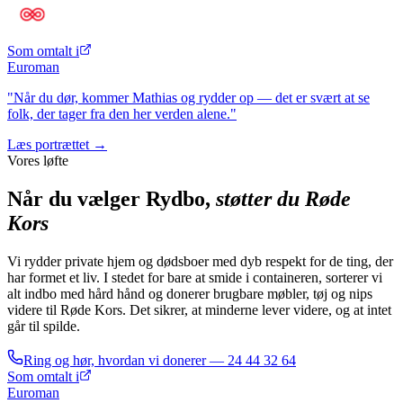
Som omtalt i
Euroman
"Når du dør, kommer Mathias og rydder op — det er svært at se
folk, der tager fra den her verden alene."
Læs portrættet →
Vores løfte
Når du vælger Rydbo,
støtter du Røde
Kors
Vi rydder private hjem og dødsboer med dyb respekt for de ting, der
har formet et liv. I stedet for bare at smide i containeren, sorterer vi
alt indbo med hård hånd og donerer brugbare møbler, tøj og nips
videre til Røde Kors. Det sikrer, at minderne lever videre, og at intet
går til spilde.
Ring og hør, hvordan vi donerer —
24 44 32 64
Som omtalt i
Euroman