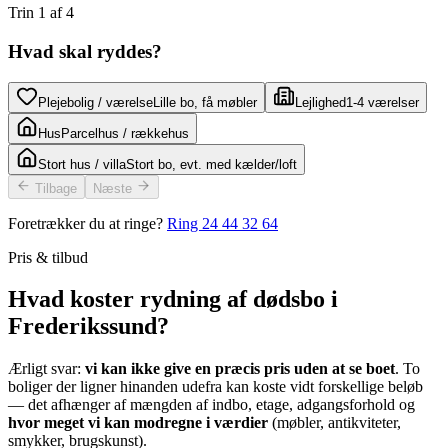
Trin
1
af
4
Hvad skal ryddes?
Plejebolig / værelse
Lille bo, få møbler
Lejlighed
1-4 værelser
Hus
Parcelhus / rækkehus
Stort hus / villa
Stort bo, evt. med kælder/loft
Tilbage
Næste
Foretrækker du at ringe?
Ring
24 44 32 64
Pris & tilbud
Hvad koster rydning af dødsbo i
Frederikssund?
Ærligt svar:
vi kan ikke give en præcis pris uden at se boet
. To
boliger der ligner hinanden udefra kan koste vidt forskellige beløb
— det afhænger af mængden af indbo, etage, adgangsforhold og
hvor meget vi kan modregne i værdier
(møbler, antikviteter,
smykker, brugskunst).