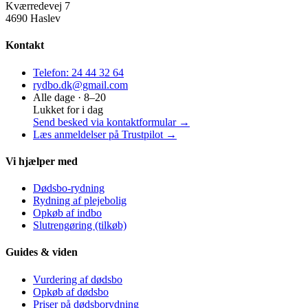
Kværredevej 7
4690 Haslev
Kontakt
Telefon:
24 44 32 64
rydbo.dk@gmail.com
Alle dage ·
8
–
20
Lukket for i dag
Send besked via kontaktformular →
Læs anmeldelser på Trustpilot →
Vi hjælper med
Dødsbo-rydning
Rydning af plejebolig
Opkøb af indbo
Slutrengøring (tilkøb)
Guides & viden
Vurdering af dødsbo
Opkøb af dødsbo
Priser på dødsborydning