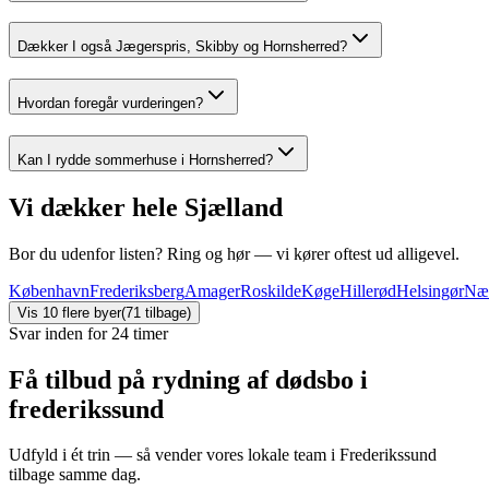
Dækker I også Jægerspris, Skibby og Hornsherred?
Hvordan foregår vurderingen?
Kan I rydde sommerhuse i Hornsherred?
Vi dækker hele Sjælland
Bor du udenfor listen? Ring og hør — vi kører oftest ud alligevel.
København
Frederiksberg
Amager
Roskilde
Køge
Hillerød
Helsingør
Næ
Vis
10
flere byer
(
71
tilbage)
Svar inden for 24 timer
Få tilbud på rydning af dødsbo i
frederikssund
Udfyld i ét trin — så vender vores lokale team i Frederikssund
tilbage samme dag.