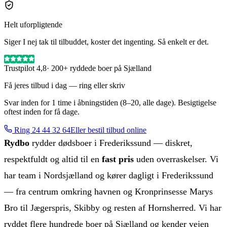
Helt uforpligtende
Siger I nej tak til tilbuddet, koster det ingenting. Så enkelt er det.
Trustpilot 4,8
· 200+ ryddede boer på Sjælland
Få jeres tilbud i dag — ring eller skriv
Svar inden for 1 time i åbningstiden (8–20, alle dage). Besigtigelse
oftest inden for få dage.
Ring
24 44 32 64
Eller bestil tilbud online
Rydbo
rydder dødsboer
i
Frederikssund
— diskret,
respektfuldt og altid til en
fast pris
uden overraskelser.
Vi
har team i Nordsjælland og kører dagligt i Frederikssund
— fra centrum omkring havnen og Kronprinsesse Marys
Bro til Jægerspris, Skibby og resten af Hornsherred.
Vi har
ryddet flere hundrede boer på Sjælland og kender vejen