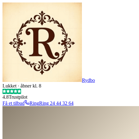
Rydbo
Lukket · åbner kl. 8
4.8
Trustpilot
Få et tilbud
Ring
Ring
24 44 32 64