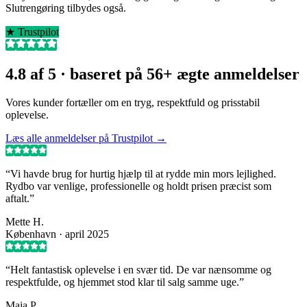
Slutrengøring tilbydes også.
★ Trustpilot
4.8
af 5
· baseret på
56+
ægte anmeldelser
Vores kunder fortæller om en tryg, respektfuld og prisstabil
oplevelse.
Læs alle anmeldelser på Trustpilot →
“
Vi havde brug for hurtig hjælp til at rydde min mors lejlighed.
Rydbo var venlige, professionelle og holdt prisen præcist som
aftalt.
”
Mette H.
København
·
april 2025
“
Helt fantastisk oplevelse i en svær tid. De var nænsomme og
respektfulde, og hjemmet stod klar til salg samme uge.
”
Maja P.