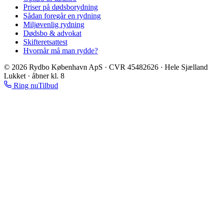
Priser på dødsborydning
Sådan foregår en rydning
Miljøvenlig rydning
Dødsbo & advokat
Skifteretsattest
Hvornår må man rydde?
©
2026
Rydbo København ApS
· CVR
45482626
· Hele Sjælland
Lukket · åbner kl. 8
Ring nu
Tilbud