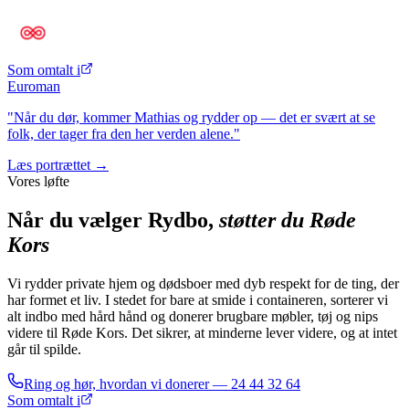
Som omtalt i
Euroman
"Når du dør, kommer Mathias og rydder op — det er svært at se
folk, der tager fra den her verden alene."
Læs portrættet →
Vores løfte
Når du vælger Rydbo,
støtter du Røde
Kors
Vi rydder private hjem og dødsboer med dyb respekt for de ting, der
har formet et liv. I stedet for bare at smide i containeren, sorterer vi
alt indbo med hård hånd og donerer brugbare møbler, tøj og nips
videre til Røde Kors. Det sikrer, at minderne lever videre, og at intet
går til spilde.
Ring og hør, hvordan vi donerer —
24 44 32 64
Som omtalt i