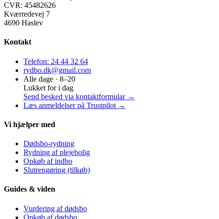
CVR:
45482626
Kværredevej 7
4690 Haslev
Kontakt
Telefon:
24 44 32 64
rydbo.dk@gmail.com
Alle dage ·
8
–
20
Lukket for i dag
Send besked via kontaktformular →
Læs anmeldelser på Trustpilot →
Vi hjælper med
Dødsbo-rydning
Rydning af plejebolig
Opkøb af indbo
Slutrengøring (tilkøb)
Guides & viden
Vurdering af dødsbo
Opkøb af dødsbo