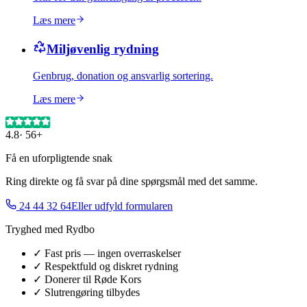
Læs mere
Miljøvenlig rydning
Genbrug, donation og ansvarlig sortering.
Læs mere
4.8
·
56+
Få en uforpligtende snak
Ring direkte og få svar på dine spørgsmål med det samme.
24 44 32 64
Eller udfyld formularen
Tryghed med Rydbo
✓ Fast pris — ingen overraskelser
✓ Respektfuld og diskret rydning
✓ Donerer til Røde Kors
✓ Slutrengøring tilbydes