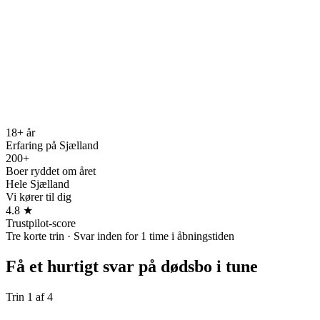
18+ år
Erfaring på Sjælland
200+
Boer ryddet om året
Hele Sjælland
Vi kører til dig
4.8 ★
Trustpilot-score
Tre korte trin · Svar inden for 1 time i åbningstiden
Få et hurtigt svar på
dødsbo i tune
Trin
1
af
4