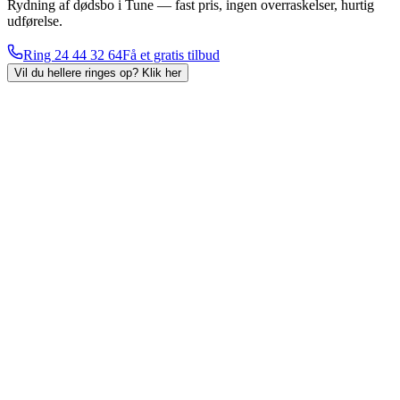
Rydning af dødsbo i Tune — fast pris, ingen overraskelser, hurtig
udførelse.
Ring
24 44 32 64
Få et gratis tilbud
Vil du hellere ringes op?
Klik her