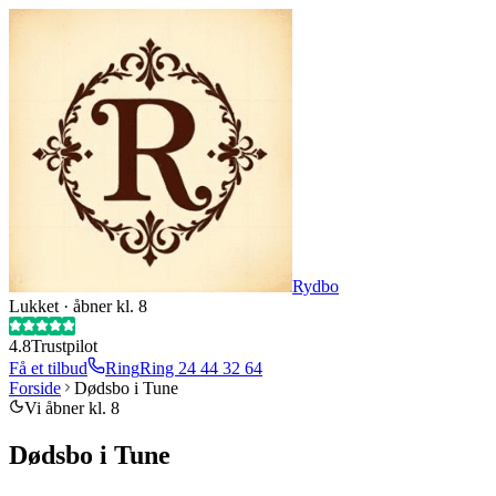
Rydbo
Lukket · åbner kl. 8
4.8
Trustpilot
Få et tilbud
Ring
Ring
24 44 32 64
Forside
Dødsbo i Tune
Vi åbner kl. 8
Dødsbo i Tune