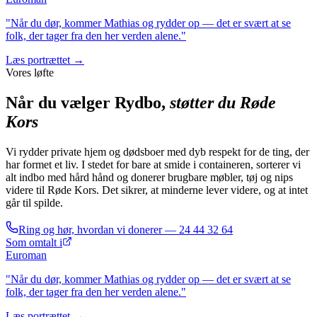
"Når du dør, kommer Mathias og rydder op — det er svært at se
folk, der tager fra den her verden alene."
Læs portrættet →
Vores løfte
Når du vælger Rydbo,
støtter du Røde
Kors
Vi rydder private hjem og dødsboer med dyb respekt for de ting, der
har formet et liv. I stedet for bare at smide i containeren, sorterer vi
alt indbo med hård hånd og donerer brugbare møbler, tøj og nips
videre til Røde Kors. Det sikrer, at minderne lever videre, og at intet
går til spilde.
Ring og hør, hvordan vi donerer —
24 44 32 64
Som omtalt i
Euroman
"Når du dør, kommer Mathias og rydder op — det er svært at se
folk, der tager fra den her verden alene."
Læs portrættet →