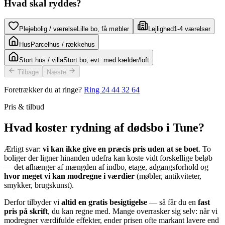
Hvad skal ryddes?
Plejebolig / værelse
Lille bo, få møbler
Lejlighed
1-4 værelser
Hus
Parcelhus / rækkehus
Stort hus / villa
Stort bo, evt. med kælder/loft
Tilbage
Næste
Foretrækker du at ringe?
Ring
24 44 32 64
Pris & tilbud
Hvad koster rydning af dødsbo i Tune?
Ærligt svar:
vi kan ikke give en præcis pris uden at se boet
. To
boliger der ligner hinanden udefra kan koste vidt forskellige beløb
— det afhænger af mængden af indbo, etage, adgangsforhold og
hvor meget vi kan modregne i værdier
(møbler, antikviteter,
smykker, brugskunst).
Derfor tilbyder vi
altid en gratis besigtigelse
— så får du en
fast
pris på skrift
, du kan regne med. Mange overrasker sig selv: når vi
modregner værdifulde effekter, ender prisen ofte markant lavere end