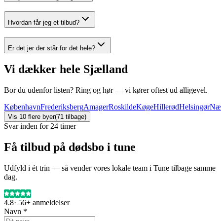
Hvordan får jeg et tilbud?
Er det jer der står for det hele?
Vi dækker hele Sjælland
Bor du udenfor listen? Ring og hør — vi kører oftest ud alligevel.
København
Frederiksberg
Amager
Roskilde
Køge
Hillerød
Helsingør
Næ
Vis
10
flere byer
(
71
tilbage)
Svar inden for 24 timer
Få tilbud på dødsbo i tune
Udfyld i ét trin — så vender vores lokale team i Tune tilbage samme
dag.
4.8
·
56+
anmeldelser
Navn *