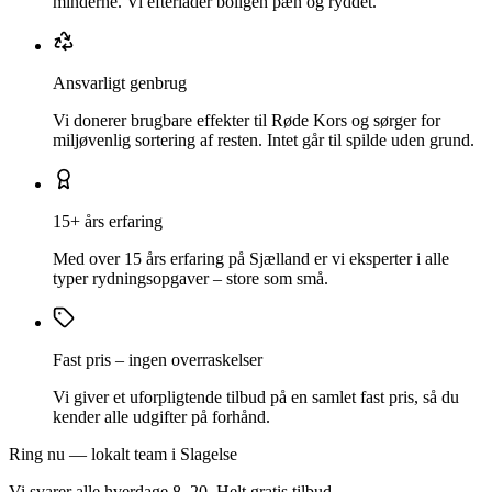
minderne. Vi efterlader boligen pæn og ryddet.
Ansvarligt genbrug
Vi donerer brugbare effekter til Røde Kors og sørger for
miljøvenlig sortering af resten. Intet går til spilde uden grund.
15+ års erfaring
Med over 15 års erfaring på Sjælland er vi eksperter i alle
typer rydningsopgaver – store som små.
Fast pris – ingen overraskelser
Vi giver et uforpligtende tilbud på en samlet fast pris, så du
kender alle udgifter på forhånd.
Ring nu — lokalt team i Slagelse
Vi svarer alle hverdage 8–20. Helt gratis tilbud.