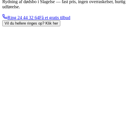
Rydning af dødsbo i Slagelse — fast pris, ingen overraskelser, hurtig
udførelse.
Ring
24 44 32 64
Få et gratis tilbud
Vil du hellere ringes op?
Klik her