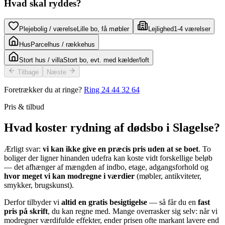
Hvad skal ryddes?
Plejebolig / værelse
Lille bo, få møbler
Lejlighed
1-4 værelser
Hus
Parcelhus / rækkehus
Stort hus / villa
Stort bo, evt. med kælder/loft
Tilbage
Næste
Foretrækker du at ringe?
Ring
24 44 32 64
Pris & tilbud
Hvad koster rydning af dødsbo i Slagelse?
Ærligt svar:
vi kan ikke give en præcis pris uden at se boet
. To
boliger der ligner hinanden udefra kan koste vidt forskellige beløb
— det afhænger af mængden af indbo, etage, adgangsforhold og
hvor meget vi kan modregne i værdier
(møbler, antikviteter,
smykker, brugskunst).
Derfor tilbyder vi
altid en gratis besigtigelse
— så får du en
fast
pris på skrift
, du kan regne med. Mange overrasker sig selv: når vi
modregner værdifulde effekter, ender prisen ofte markant lavere end