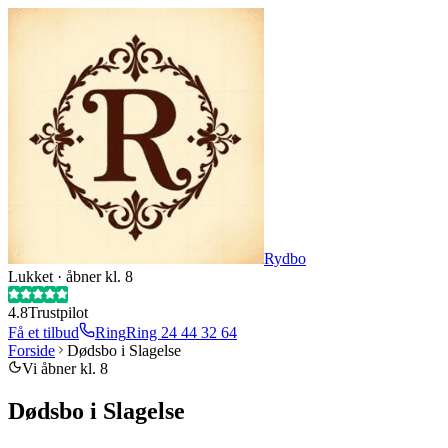
Rydbo
Lukket · åbner kl. 8
4.8
Trustpilot
Få et tilbud
Ring
Ring
24 44 32 64
Forside
Dødsbo i Slagelse
Vi åbner kl. 8
Dødsbo i Slagelse