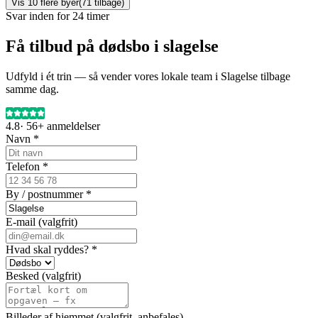
Vis
10
flere byer
(
71
tilbage)
Svar inden for 24 timer
Få tilbud på dødsbo i slagelse
Udfyld i ét trin — så vender vores lokale team i Slagelse tilbage
samme dag.
4.8
·
56+
anmeldelser
Navn *
Telefon *
By / postnummer *
E-mail (valgfrit)
Hvad skal ryddes? *
Besked (valgfrit)
Billeder af hjemmet (valgfrit, anbefales)