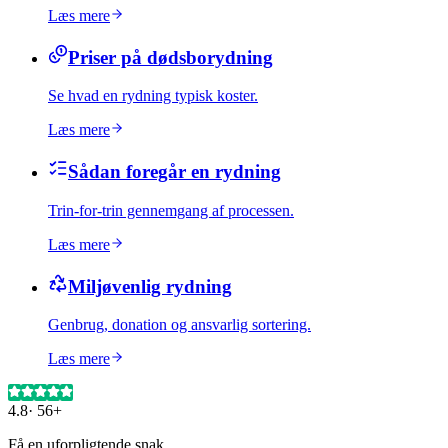
Læs mere
Priser på dødsborydning
Se hvad en rydning typisk koster.
Læs mere
Sådan foregår en rydning
Trin-for-trin gennemgang af processen.
Læs mere
Miljøvenlig rydning
Genbrug, donation og ansvarlig sortering.
Læs mere
4.8
·
56+
Få en uforpligtende snak