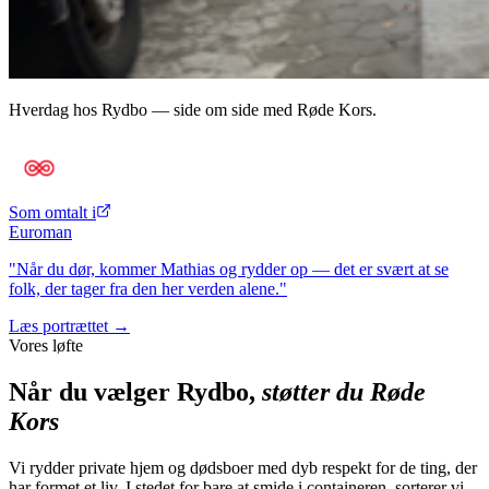
Hverdag hos Rydbo — side om side med Røde Kors.
Som omtalt i
Euroman
"Når du dør, kommer Mathias og rydder op — det er svært at se
folk, der tager fra den her verden alene."
Læs portrættet →
Vores løfte
Når du vælger Rydbo,
støtter du Røde
Kors
Vi rydder private hjem og dødsboer med dyb respekt for de ting, der
har formet et liv. I stedet for bare at smide i containeren, sorterer vi