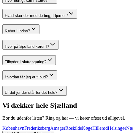
Hvor hurtigt kan I starte?
Hvad sker der med de ting, I fjerner?
Køber I indbo?
Hvor på Sjælland kører I?
Tilbyder I slutrengøring?
Hvordan får jeg et tilbud?
Er det jer der står for det hele?
Vi dækker hele Sjælland
Bor du udenfor listen? Ring og hør — vi kører oftest ud alligevel.
København
Frederiksberg
Amager
Roskilde
Køge
Hillerød
Helsingør
Næ