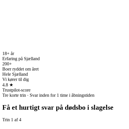
18+ år
Erfaring på Sjælland
200+
Boer ryddet om året
Hele Sjælland
Vi kører til dig
4.8 ★
Trustpilot-score
Tre korte trin · Svar inden for 1 time i åbningstiden
Få et hurtigt svar på
dødsbo i slagelse
Trin
1
af
4