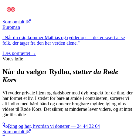
Som omtalt i
Euroman
"Når du dør, kommer Mathias og rydder op — det er svært at se
folk, der tager fra den her verden alene."
Læs portrættet →
Vores løfte
Når du vælger Rydbo,
støtter du Røde
Kors
Vi rydder private hjem og dødsboer med dyb respekt for de ting, der
har formet et liv. I stedet for bare at smide i containeren, sorterer vi
alt indbo med hård hånd og donerer brugbare møbler, tøj og nips
videre til Røde Kors. Det sikrer, at minderne lever videre, og at intet
går til spilde.
Ring og hør, hvordan vi donerer —
24 44 32 64
Som omtalt i