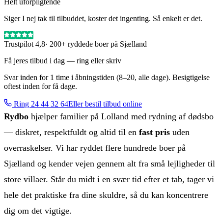
Helt uforpligtende
Siger I nej tak til tilbuddet, koster det ingenting. Så enkelt er det.
Trustpilot 4,8
· 200+ ryddede boer på Sjælland
Få jeres tilbud i dag — ring eller skriv
Svar inden for 1 time i åbningstiden (8–20, alle dage). Besigtigelse
oftest inden for få dage.
Ring
24 44 32 64
Eller bestil tilbud online
Rydbo
hjælper familier på Lolland med rydning af dødsbo
— diskret, respektfuldt og altid til en
fast pris
uden
overraskelser. Vi har ryddet flere hundrede boer på
Sjælland og kender vejen gennem alt fra små lejligheder til
store villaer. Står du midt i en svær tid efter et tab, tager vi
hele det praktiske fra dine skuldre, så du kan koncentrere
dig om det vigtige.