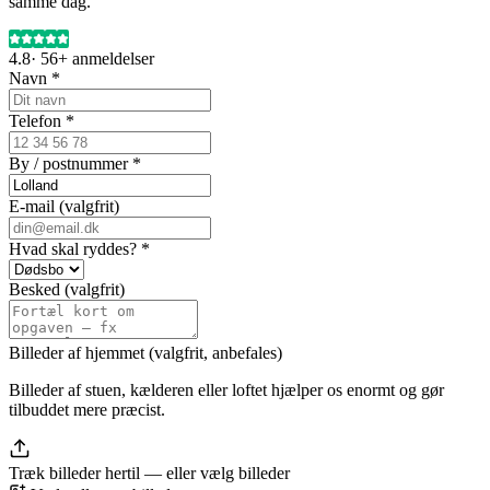
samme dag.
4.8
·
56+
anmeldelser
Navn *
Telefon *
By / postnummer *
E-mail (valgfrit)
Hvad skal ryddes? *
Besked (valgfrit)
Billeder af hjemmet (valgfrit, anbefales)
Billeder af stuen, kælderen eller loftet hjælper os enormt og gør
tilbuddet mere præcist.
Træk billeder hertil — eller
vælg billeder