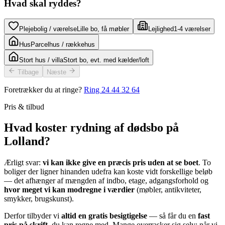
Hvad skal ryddes?
Plejebolig / værelse
Lille bo, få møbler
Lejlighed
1-4 værelser
Hus
Parcelhus / rækkehus
Stort hus / villa
Stort bo, evt. med kælder/loft
Tilbage
Næste
Foretrækker du at ringe?
Ring
24 44 32 64
Pris & tilbud
Hvad koster rydning af dødsbo på
Lolland?
Ærligt svar:
vi kan ikke give en præcis pris uden at se boet
. To
boliger der ligner hinanden udefra kan koste vidt forskellige beløb
— det afhænger af mængden af indbo, etage, adgangsforhold og
hvor meget vi kan modregne i værdier
(møbler, antikviteter,
smykker, brugskunst).
Derfor tilbyder vi
altid en gratis besigtigelse
— så får du en
fast
pris på skrift
, du kan regne med. Mange overrasker sig selv: når vi