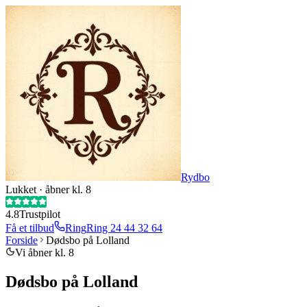
Rydbo
Lukket · åbner kl. 8
4.8
Trustpilot
Få et tilbud
Ring
Ring
24 44 32 64
Forside
Dødsbo på Lolland
Vi åbner kl. 8
Dødsbo på Lolland