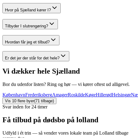
Hvor på Sjælland kører I?
Tilbyder I slutrengøring?
Hvordan får jeg et tilbud?
Er det jer der står for det hele?
Vi dækker hele Sjælland
Bor du udenfor listen? Ring og hør — vi kører oftest ud alligevel.
København
Frederiksberg
Amager
Roskilde
Køge
Hillerød
Helsingør
Næ
Vis
10
flere byer
(
71
tilbage)
Svar inden for 24 timer
Få tilbud på dødsbo på lolland
Udfyld i ét trin — så vender vores lokale team på Lolland tilbage