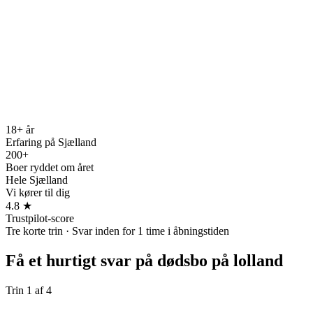
18+ år
Erfaring på Sjælland
200+
Boer ryddet om året
Hele Sjælland
Vi kører til dig
4.8 ★
Trustpilot-score
Tre korte trin · Svar inden for 1 time i åbningstiden
Få et hurtigt svar på
dødsbo på lolland
Trin
1
af
4