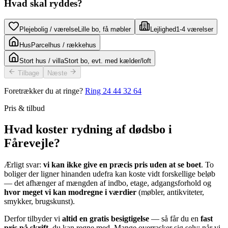
Hvad skal ryddes?
Plejebolig / værelse
Lille bo, få møbler
Lejlighed
1-4 værelser
Hus
Parcelhus / rækkehus
Stort hus / villa
Stort bo, evt. med kælder/loft
Tilbage
Næste
Foretrækker du at ringe?
Ring
24 44 32 64
Pris & tilbud
Hvad koster rydning af dødsbo i
Fårevejle?
Ærligt svar:
vi kan ikke give en præcis pris uden at se boet
. To
boliger der ligner hinanden udefra kan koste vidt forskellige beløb
— det afhænger af mængden af indbo, etage, adgangsforhold og
hvor meget vi kan modregne i værdier
(møbler, antikviteter,
smykker, brugskunst).
Derfor tilbyder vi
altid en gratis besigtigelse
— så får du en
fast
pris på skrift
, du kan regne med. Mange overrasker sig selv: når vi