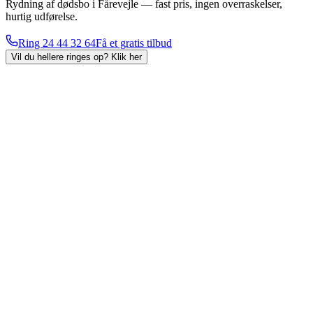
Rydning af dødsbo i Fårevejle — fast pris, ingen overraskelser,
hurtig udførelse.
Ring
24 44 32 64
Få et gratis tilbud
Vil du hellere ringes op?
Klik her