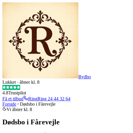
Rydbo
Lukket · åbner kl. 8
4.8
Trustpilot
Få et tilbud
Ring
Ring
24 44 32 64
Forside
Dødsbo i Fårevejle
Vi åbner kl. 8
Dødsbo i Fårevejle