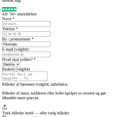
samme dag.
4.8
·
56+
anmeldelser
Navn *
Telefon *
By / postnummer *
E-mail (valgfrit)
Hvad skal ryddes? *
Besked (valgfrit)
Billeder af hjemmet (valgfrit, anbefales)
Billeder af stuen, kælderen eller loftet hjælper os enormt og gør
tilbuddet mere præcist.
Træk billeder hertil — eller
vælg billeder