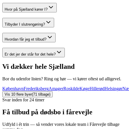
Hvor på Sjælland kører I?
Tilbyder I slutrengøring?
Hvordan får jeg et tilbud?
Er det jer der står for det hele?
Vi dækker hele Sjælland
Bor du udenfor listen? Ring og hør — vi kører oftest ud alligevel.
København
Frederiksberg
Amager
Roskilde
Køge
Hillerød
Helsingør
Næ
Vis
10
flere byer
(
71
tilbage)
Svar inden for 24 timer
Få tilbud på dødsbo i fårevejle
Udfyld i ét trin — så vender vores lokale team i Fårevejle tilbage