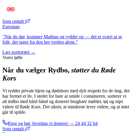
Som omtalt i
Euroman
"Når du dør, kommer Mathias og rydder op — det er svært at se
folk, der tager fra den her verden alene."
Læs portrættet →
Vores løfte
Når du vælger Rydbo,
støtter du Røde
Kors
Vi rydder private hjem og dødsboer med dyb respekt for de ting, der
har formet et liv. I stedet for bare at smide i containeren, sorterer vi
alt indbo med hård hånd og donerer brugbare møbler, tøj og nips
videre til Røde Kors. Det sikrer, at minderne lever videre, og at intet
går til spilde.
Ring og hør, hvordan vi donerer —
24 44 32 64
Som omtalt i