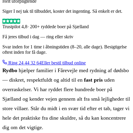
Helt uforpligtende
Siger I nej tak til tilbuddet, koster det ingenting. Så enkelt er det.
Trustpilot 4,8
· 200+ ryddede boer på Sjælland
Få jeres tilbud i dag — ring eller skriv
Svar inden for 1 time i åbningstiden (8–20, alle dage). Besigtigelse
oftest inden for få dage.
Ring
24 44 32 64
Eller bestil tilbud online
Rydbo
hjælper familier i Fårevejle med rydning af dødsbo
— diskret, respektfuldt og altid til en
fast pris
uden
overraskelser. Vi har ryddet flere hundrede boer på
Sjælland og kender vejen gennem alt fra små lejligheder til
store villaer. Står du midt i en svær tid efter et tab, tager vi
hele det praktiske fra dine skuldre, så du kan koncentrere
dig om det vigtige.