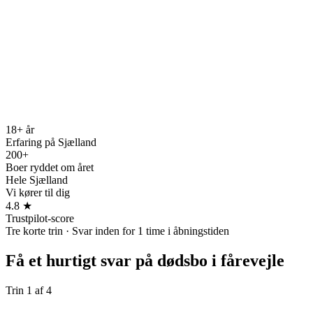
18+ år
Erfaring på Sjælland
200+
Boer ryddet om året
Hele Sjælland
Vi kører til dig
4.8 ★
Trustpilot-score
Tre korte trin · Svar inden for 1 time i åbningstiden
Få et hurtigt svar på
dødsbo i fårevejle
Trin
1
af
4