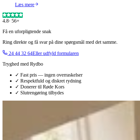
Læs mere
4.8
·
56+
Få en uforpligtende snak
Ring direkte og få svar på dine spørgsmål med det samme.
24 44 32 64
Eller udfyld formularen
Tryghed med Rydbo
✓ Fast pris — ingen overraskelser
✓ Respektfuld og diskret rydning
✓ Donerer til Røde Kors
✓ Slutrengøring tilbydes