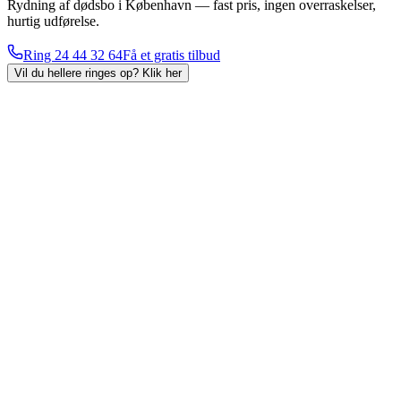
Rydning af dødsbo i København — fast pris, ingen overraskelser,
hurtig udførelse.
Ring
24 44 32 64
Få et gratis tilbud
Vil du hellere ringes op?
Klik her