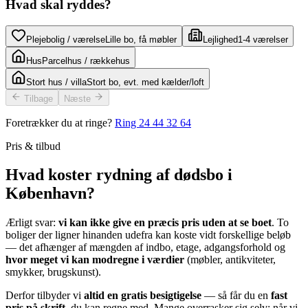
Hvad skal ryddes?
Plejebolig / værelse
Lille bo, få møbler
Lejlighed
1-4 værelser
Hus
Parcelhus / rækkehus
Stort hus / villa
Stort bo, evt. med kælder/loft
Tilbage
Næste
Foretrækker du at ringe?
Ring
24 44 32 64
Pris & tilbud
Hvad koster rydning af dødsbo i
København?
Ærligt svar:
vi kan ikke give en præcis pris uden at se boet
. To
boliger der ligner hinanden udefra kan koste vidt forskellige beløb
— det afhænger af mængden af indbo, etage, adgangsforhold og
hvor meget vi kan modregne i værdier
(møbler, antikviteter,
smykker, brugskunst).
Derfor tilbyder vi
altid en gratis besigtigelse
— så får du en
fast
pris på skrift
, du kan regne med. Mange overrasker sig selv: når vi