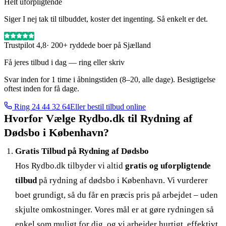
Helt uforpligtende
Siger I nej tak til tilbuddet, koster det ingenting. Så enkelt er det.
Trustpilot 4,8
· 200+ ryddede boer på Sjælland
Få jeres tilbud i dag — ring eller skriv
Svar inden for 1 time i åbningstiden (8–20, alle dage). Besigtigelse
oftest inden for få dage.
Ring
24 44 32 64
Eller bestil tilbud online
Hvorfor Vælge Rydbo.dk til Rydning af
Dødsbo i København?
Gratis Tilbud på Rydning af Dødsbo
Hos Rydbo.dk tilbyder vi altid
gratis og uforpligtende
tilbud
på rydning af dødsbo i København. Vi vurderer
boet grundigt, så du får en præcis pris på arbejdet – uden
skjulte omkostninger. Vores mål er at gøre rydningen så
enkel som muligt for dig, og vi arbejder hurtigt, effektivt