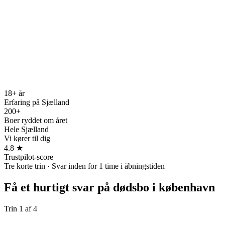
18+ år
Erfaring på Sjælland
200+
Boer ryddet om året
Hele Sjælland
Vi kører til dig
4.8 ★
Trustpilot-score
Tre korte trin · Svar inden for 1 time i åbningstiden
Få et hurtigt svar på
dødsbo i københavn
Trin
1
af
4